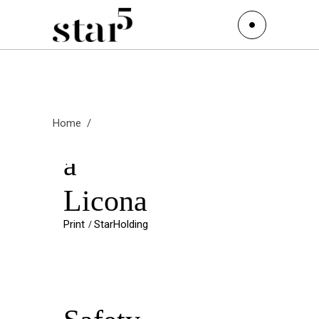
Archive
Mónic
Home
/
a
Licona
Print
StarHolding