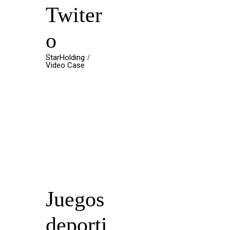
Twiter
o
StarHolding
Video Case
Juegos
deporti